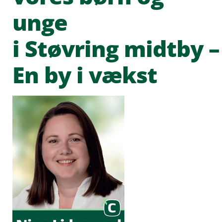
unge
i Støvring midtby –
En by i vækst