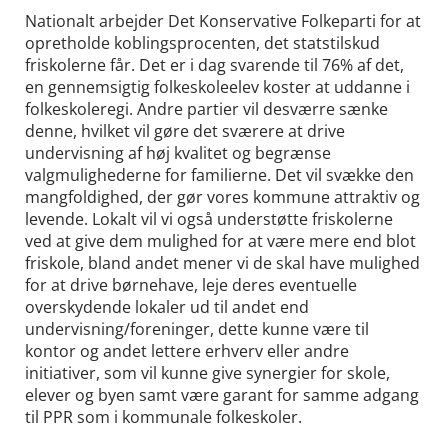
Nationalt arbejder Det Konservative Folkeparti for at
opretholde koblingsprocenten, det statstilskud
friskolerne får. Det er i dag svarende til 76% af det,
en gennemsigtig folkeskoleelev koster at uddanne i
folkeskoleregi. Andre partier vil desværre sænke
denne, hvilket vil gøre det sværere at drive
undervisning af høj kvalitet og begrænse
valgmulighederne for familierne. Det vil svække den
mangfoldighed, der gør vores kommune attraktiv og
levende. Lokalt vil vi også understøtte friskolerne
ved at give dem mulighed for at være mere end blot
friskole, bland andet mener vi de skal have mulighed
for at drive børnehave, leje deres eventuelle
overskydende lokaler ud til andet end
undervisning/foreninger, dette kunne være til
kontor og andet lettere erhverv eller andre
initiativer, som vil kunne give synergier for skole,
elever og byen samt være garant for samme adgang
til PPR som i kommunale folkeskoler.