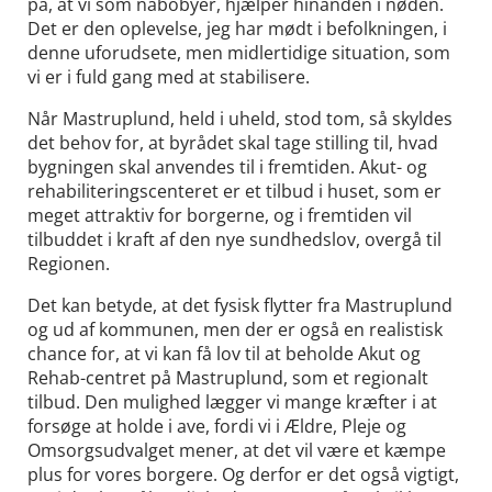
på, at vi som nabobyer, hjælper hinanden i nøden.
Det er den oplevelse, jeg har mødt i befolkningen, i
denne uforudsete, men midlertidige situation, som
vi er i fuld gang med at stabilisere.
Når Mastruplund, held i uheld, stod tom, så skyldes
det behov for, at byrådet skal tage stilling til, hvad
bygningen skal anvendes til i fremtiden. Akut- og
rehabiliteringscenteret er et tilbud i huset, som er
meget attraktiv for borgerne, og i fremtiden vil
tilbuddet i kraft af den nye sundhedslov, overgå til
Regionen.
Det kan betyde, at det fysisk flytter fra Mastruplund
og ud af kommunen, men der er også en realistisk
chance for, at vi kan få lov til at beholde Akut og
Rehab-centret på Mastruplund, som et regionalt
tilbud. Den mulighed lægger vi mange kræfter i at
forsøge at holde i ave, fordi vi i Ældre, Pleje og
Omsorgsudvalget mener, at det vil være et kæmpe
plus for vores borgere. Og derfor er det også vigtigt,