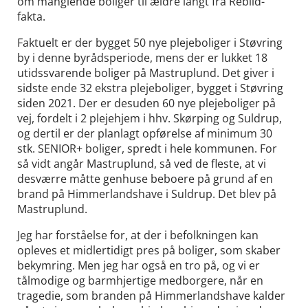
om manglende boliger til ældre langt fra Rebild-
fakta.
Faktuelt er der bygget 50 nye plejeboliger i Støvring
by i denne byrådsperiode, mens der er lukket 18
utidssvarende boliger på Mastruplund. Det giver i
sidste ende 32 ekstra plejeboliger, bygget i Støvring
siden 2021. Der er desuden 60 nye plejeboliger på
vej, fordelt i 2 plejehjem i hhv. Skørping og Suldrup,
og dertil er der planlagt opførelse af minimum 30
stk. SENIOR+ boliger, spredt i hele kommunen. For
så vidt angår Mastruplund, så ved de fleste, at vi
desværre måtte genhuse beboere på grund af en
brand på Himmerlandshave i Suldrup. Det blev på
Mastruplund.
Jeg har forståelse for, at der i befolkningen kan
opleves et midlertidigt pres på boliger, som skaber
bekymring. Men jeg har også en tro på, og vi er
tålmodige og barmhjertige medborgere, når en
tragedie, som branden på Himmerlandshave kalder