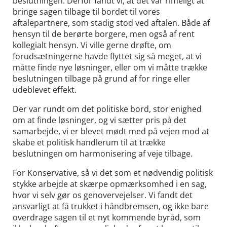
beslutningen. Derfor fandt vi, at det var rimeligt at
bringe sagen tilbage til bordet til vores
aftalepartnere, som stadig stod ved aftalen. Både af
hensyn til de berørte borgere, men også af rent
kollegialt hensyn. Vi ville gerne drøfte, om
forudsætningerne havde flyttet sig så meget, at vi
måtte finde nye løsninger, eller om vi måtte trække
beslutningen tilbage på grund af for ringe eller
udeblevet effekt.
Der var rundt om det politiske bord, stor enighed
om at finde løsninger, og vi sætter pris på det
samarbejde, vi er blevet mødt med på vejen mod at
skabe et politisk handlerum til at trække
beslutningen om harmonisering af veje tilbage.
For Konservative, så vi det som et nødvendig politisk
stykke arbejde at skærpe opmærksomhed i en sag,
hvor vi selv gør os genovervejelser. Vi fandt det
ansvarligt at få trukket i håndbremsen, og ikke bare
overdrage sagen til et nyt kommende byråd, som