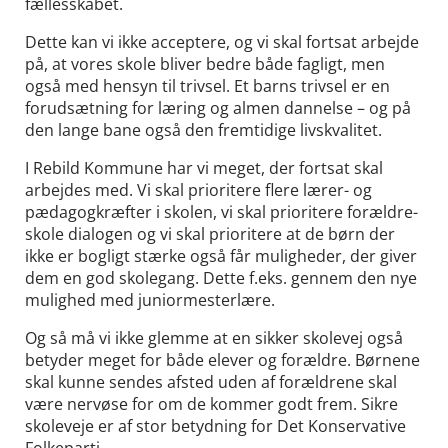
fællesskabet.
Dette kan vi ikke acceptere, og vi skal fortsat arbejde
på, at vores skole bliver bedre både fagligt, men
også med hensyn til trivsel. Et barns trivsel er en
forudsætning for læring og almen dannelse – og på
den lange bane også den fremtidige livskvalitet.
I Rebild Kommune har vi meget, der fortsat skal
arbejdes med. Vi skal prioritere flere lærer- og
pædagogkræfter i skolen, vi skal prioritere forældre-
skole dialogen og vi skal prioritere at de børn der
ikke er bogligt stærke også får muligheder, der giver
dem en god skolegang. Dette f.eks. gennem den nye
mulighed med juniormesterlære.
Og så må vi ikke glemme at en sikker skolevej også
betyder meget for både elever og forældre. Børnene
skal kunne sendes afsted uden af forældrene skal
være nervøse for om de kommer godt frem. Sikre
skoleveje er af stor betydning for Det Konservative
Folkeparti.