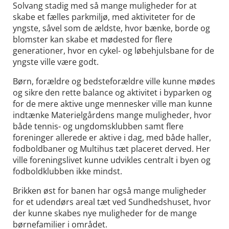
Solvang stadig med så mange muligheder for at
skabe et fælles parkmiljø, med aktiviteter for de
yngste, såvel som de ældste, hvor bænke, borde og
blomster kan skabe et mødested for flere
generationer, hvor en cykel- og løbehjulsbane for de
yngste ville være godt.
Børn, forældre og bedsteforældre ville kunne mødes
og sikre den rette balance og aktivitet i byparken og
for de mere aktive unge mennesker ville man kunne
indtænke Materielgårdens mange muligheder, hvor
både tennis- og ungdomsklubben samt flere
foreninger allerede er aktive i dag, med både haller,
fodboldbaner og Multihus tæt placeret derved. Her
ville foreningslivet kunne udvikles centralt i byen og
fodboldklubben ikke mindst.
Brikken øst for banen har også mange muligheder
for et udendørs areal tæt ved Sundhedshuset, hvor
der kunne skabes nye muligheder for de mange
børnefamilier i området.