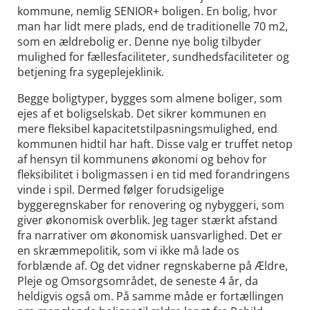
kommune, nemlig SENIOR+ boligen. En bolig, hvor
man har lidt mere plads, end de traditionelle 70 m2,
som en ældrebolig er. Denne nye bolig tilbyder
mulighed for fællesfaciliteter, sundhedsfaciliteter og
betjening fra sygeplejeklinik.
Begge boligtyper, bygges som almene boliger, som
ejes af et boligselskab. Det sikrer kommunen en
mere fleksibel kapacitetstilpasningsmulighed, end
kommunen hidtil har haft. Disse valg er truffet netop
af hensyn til kommunens økonomi og behov for
fleksibilitet i boligmassen i en tid med forandringens
vinde i spil. Dermed følger forudsigelige
byggeregnskaber for renovering og nybyggeri, som
giver økonomisk overblik. Jeg tager stærkt afstand
fra narrativer om økonomisk uansvarlighed. Det er
en skræmmepolitik, som vi ikke må lade os
forblænde af. Og det vidner regnskaberne på Ældre,
Pleje og Omsorgsområdet, de seneste 4 år, da
heldigvis også om. På samme måde er fortællingen