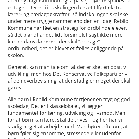
af en ny daginstitution også på vej – første spadestik
er taget. Der er i indskolingen blevet tilført ekstra
lærer- og pædagogkræfter, så indskolingen skal ske
under mere trygge rammer end den er i dag. Rebild
Kommune har fået en strategi for ordblinde elever,
så det blandt andet lidt forsimplet sagt ikke mere
kun er dansklæreren, der skal ”opdage”
ordblindhed, det er blevet et fælles anliggende på
skolen.
Generelt kan man tale om, at der er sket en positiv
udvikling, men hos Det Konservative Folkeparti er vi
af den overbevisning, at der stadig er meget der skal
gøres.
Alle børn i Rebild Kommune fortjener en tryg og god
skoledag. Det er i klasselokalet, vi lægger
fundamentet for læring, udvikling og livsmod. Men
for at børn kan lære, skal de trives – og her har vi
stadig noget at arbejde med. Man hører ofte om, at
børn føler sig ensomme, stressede eller udenfor