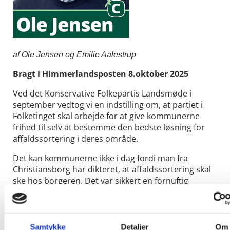
af Ole Jensen og Emilie Aalestrup
Bragt i Himmerlandsposten 8.oktober 2025
Ved det Konservative Folkepartis Landsmøde i
september vedtog vi en indstilling om, at partiet i
Folketinget skal arbejde for at give kommunerne
frihed til selv at bestemme den bedste løsning for
affaldssortering i deres område.
Det kan kommunerne ikke i dag fordi man fra
Christiansborg har dikteret, at affaldssortering skal
ske hos borgeren. Det var sikkert en fornuftig
beslutning da den blev truffet, men er forkert i dag
hvor teknologien er udviklet til at foretage en både
bedre og billigere sortering på centrale anlæg.
Samtykke
Detaljer
Om